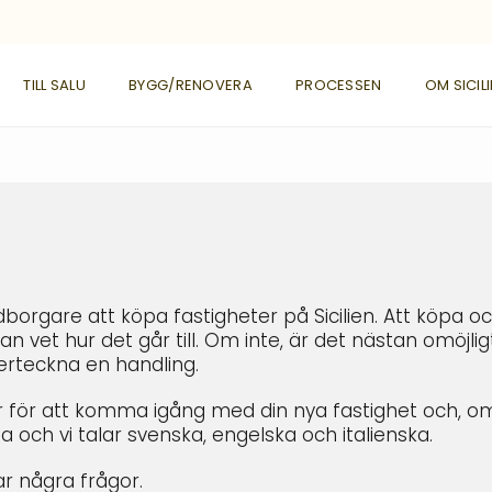
TILL SALU
BYGG/RENOVERA
PROCESSEN
OM SICIL
borgare att köpa fastigheter på Sicilien. Att köpa o
n vet hur det går till. Om inte, är det nästan omöjligt
erteckna en handling.
er för att komma igång med din nya fastighet och, o
a och vi talar svenska, engelska och italienska.
r några frågor.