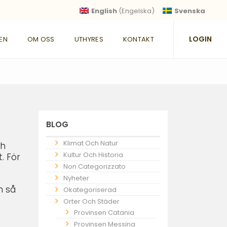
English
(
Engelska
)
Svenska
LOGIN
IEN
OM OSS
UTHYRES
KONTAKT
BLOG
Klimat Och Natur
ch
Kultur Och Historia
. För
Non Categorizzato
Nyheter
m så
Okategoriserad
Orter Och Städer
Provinsen Catania
Provinsen Messina