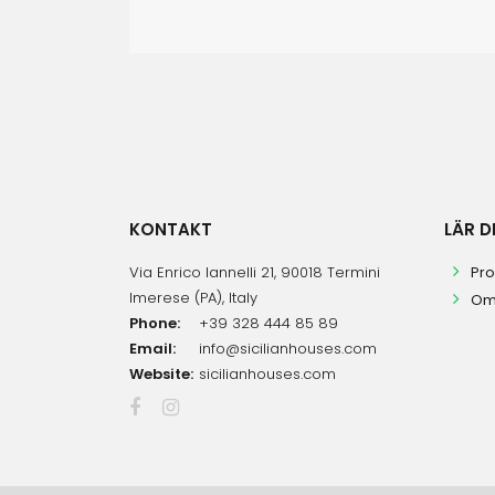
KONTAKT
LÄR D
Via Enrico Iannelli 21, 90018 Termini
Pr
Imerese (PA), Italy
Om 
Phone:
+39 328 444 85 89
Email:
info@sicilianhouses.com
Website:
sicilianhouses.com