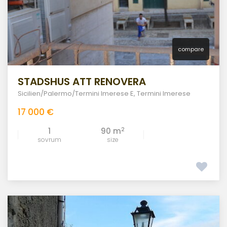
compare
STADSHUS ATT RENOVERA
Sicilien/Palermo/Termini Imerese E
,
Termini Imerese
17 000 €
2
1
90 m
sovrum
size