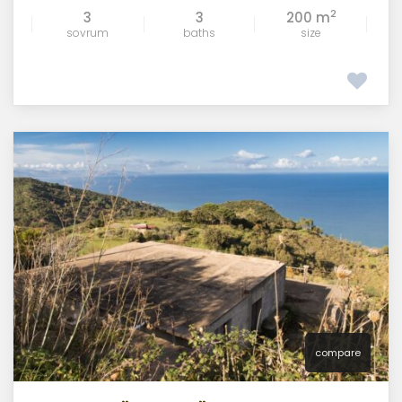
2
3
3
200 m
sovrum
baths
size
compare