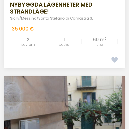
NYBYGGDA LÄGENHETER MED
STRANDLÄGE!
Sicily/Messina/Santo Stefano di Camastra S
,
135 000 €
2
2
1
60 m
sovrum
baths
size