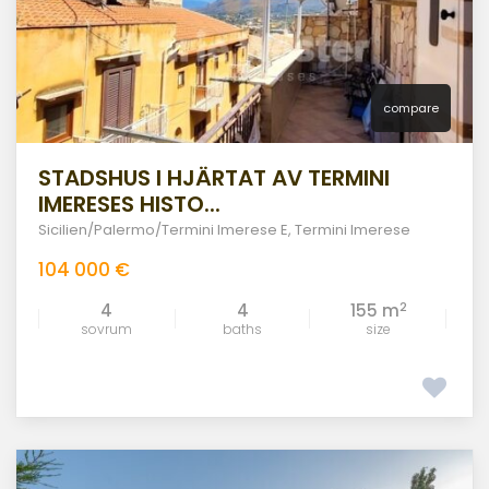
compare
STADSHUS I HJÄRTAT AV TERMINI
IMERESES HISTO...
Sicilien/Palermo/Termini Imerese E
,
Termini Imerese
104 000 €
2
4
4
155 m
sovrum
baths
size