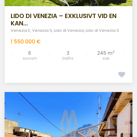
LIDO DI VENEZIA – EXKLUSIVT VID EN
KAN...
Venezia E
,
Venezia S
,
Lido di Venezia
,
Lido di Venezia S
1 550 000 €
2
6
3
245 m
sovrum
baths
size