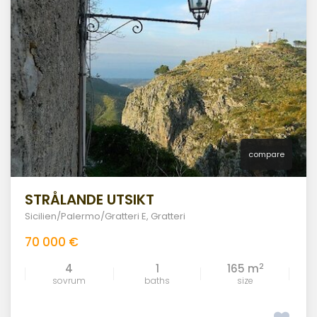
compare
STRÅLANDE UTSIKT
Sicilien/Palermo/Gratteri E
,
Gratteri
70 000 €
2
4
1
165 m
sovrum
baths
size