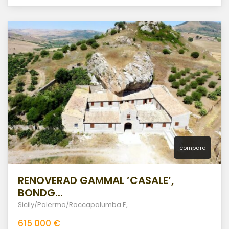
compare
RENOVERAD GAMMAL ’CASALE’,
BONDG...
Sicily/Palermo/Roccapalumba E
,
615 000 €