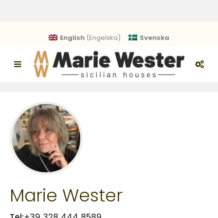
English
(
Engelska
)
Svenska
Marie Wester
Tel:
+39 328 444 8589