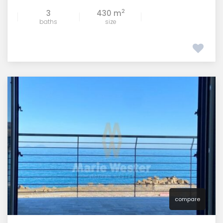
2
3
430 m
baths
size
compare