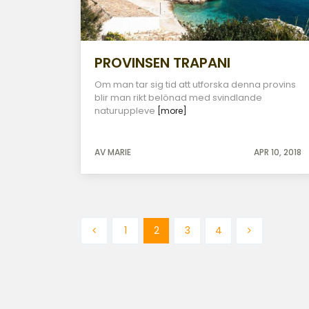
PROVINSEN TRAPANI
Om man tar sig tid att utforska denna provins
blir man rikt belönad med svindlande
naturuppleve
[more]
AV MARIE
APR 10, 2018
1
2
3
4