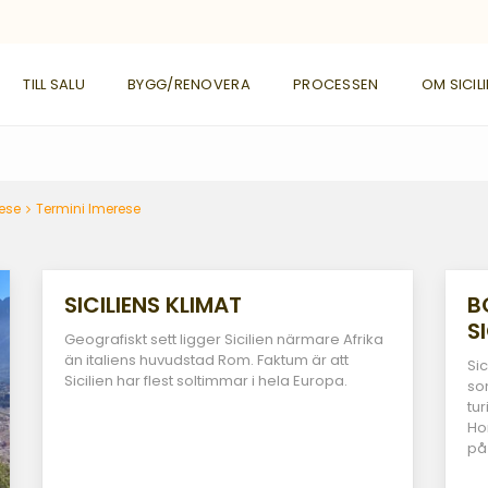
TILL SALU
BYGG/RENOVERA
PROCESSEN
OM SICIL
ese
Termini Imerese
SICILIENS KLIMAT
B
SI
Geografiskt sett ligger Sicilien närmare Afrika
än italiens huvudstad Rom. Faktum är att
Sic
Sicilien har flest soltimmar i hela Europa.
som
tu
Ho
på