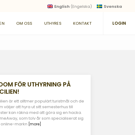
English
(
Engelska
)
Svenska
LOGIN
IEN
OM OSS
UTHYRES
KONTAKT
OOM FÖR UTHYRNING PÅ
CILIEN!
ilien är ett alltmer populärt turistmål och de
 väljer att hyra ut sitt semesterhus till
rister kan räkna med att göra sig en hacka.
meAway, som tolv år som specialiserat sig
 online-markn
[more]