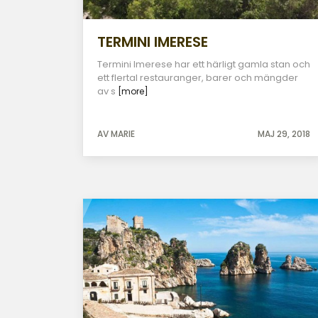
TERMINI IMERESE
Termini Imerese har ett härligt gamla stan och
ett flertal restauranger, barer och mängder
av s
[more]
AV MARIE
MAJ 29, 2018