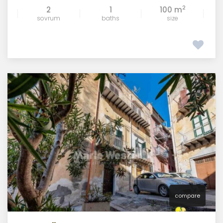
2
2
1
100 m
sovrum
baths
size
compare