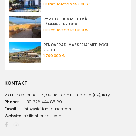
Prisreducerad
245 000 €
RYMLIGT HUS MED TVÅ
LÄGENHETER OCH ...
Prisreducerad
130 000 €
RENOVERAD ’MASSERIA’ MED POOL
OCH T...
1 700 000 €
KONTAKT
Via Enrico Iannelli 21, 90018 Termini Imerese (PA), Italy
Phone:
+39 328 444 85 89
Email:
info@sicilianhouses.com
Website:
sicilianhouses.com