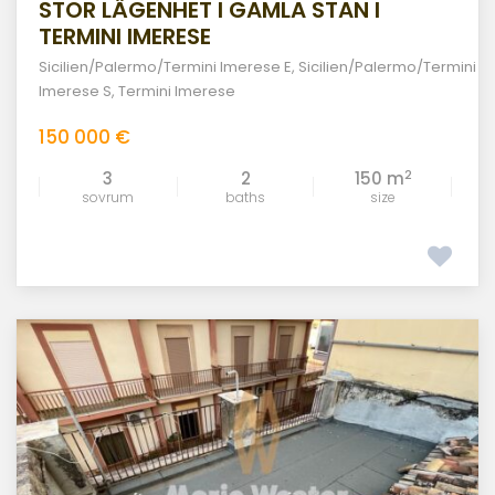
STOR LÄGENHET I GAMLA STAN I
TERMINI IMERESE
Sicilien/Palermo/Termini Imerese E
,
Sicilien/Palermo/Termini
Imerese S
,
Termini Imerese
150 000 €
2
3
2
150 m
sovrum
baths
size