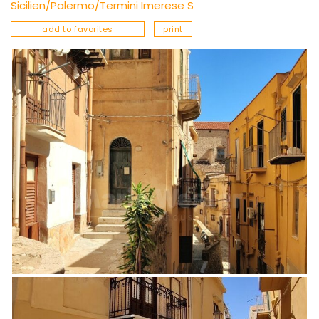
Sicilien/Palermo/Termini Imerese S
add to favorites
print