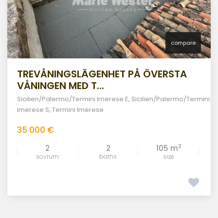
compare
TREVÅNINGSLÄGENHET PÅ ÖVERSTA
VÅNINGEN MED T...
Sicilien/Palermo/Termini Imerese E
,
Sicilien/Palermo/Termini
Imerese S
,
Termini Imerese
35 000 €
2
2
2
105 m
sovrum
baths
size