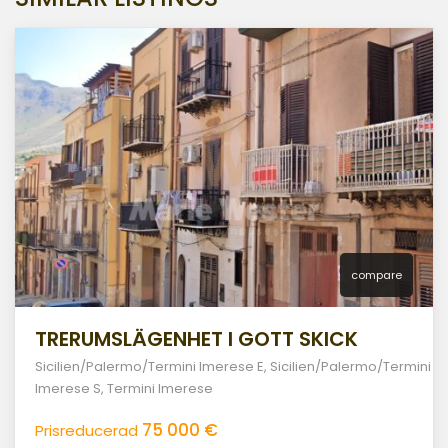
compare
TRERUMSLÄGENHET I GOTT SKICK
Sicilien/Palermo/Termini Imerese E
,
Sicilien/Palermo/Termini
Imerese S
,
Termini Imerese
75 000 €
Prisreducerad