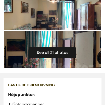
See all 21 photos
FASTIGHETSBESKRIVNING
Höjdpunkter:
Tvåplanslägenhet