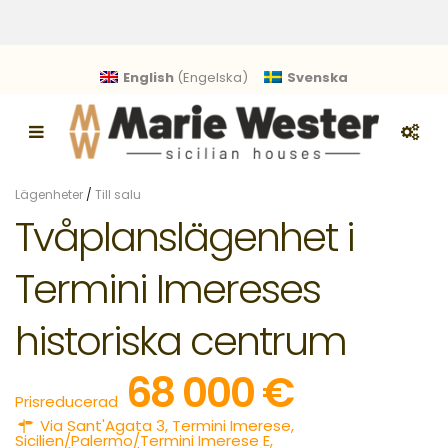
English
(
Engelska
)
Svenska
Lägenheter
/
Till salu
Tvåplanslägenhet i
Termini Imereses
historiska centrum
68 000 €
Prisreducerad
Via Sant'Agata 3,
Termini Imerese
,
Sicilien/Palermo/Termini Imerese E
,