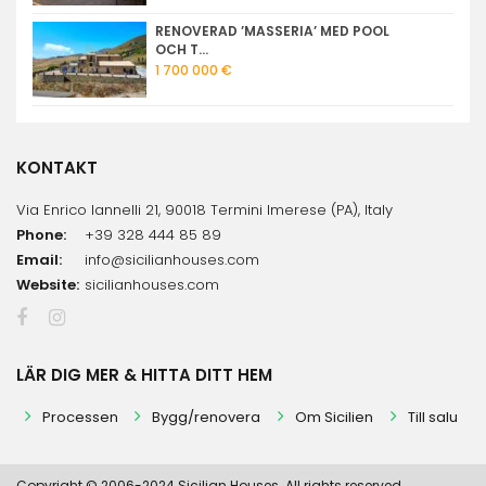
RENOVERAD ’MASSERIA’ MED POOL
OCH T...
1 700 000 €
KONTAKT
Via Enrico Iannelli 21, 90018 Termini Imerese (PA), Italy
Phone:
+39 328 444 85 89
Email:
info@sicilianhouses.com
Website:
sicilianhouses.com
LÄR DIG MER & HITTA DITT HEM
Processen
Bygg/renovera
Om Sicilien
Till salu
Copyright © 2006-2024 Sicilian Houses. All rights reserved.