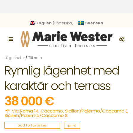
English
(
Engelska
)
Svenska
Lägenheter
/
Till salu
Rymlig lägenhet med
karaktär och terrass
38 000 €
Via Roma 14,
Caccamo
,
Sicilien/Palermo/Caccamo E
,
Sicilien/Palermo/Caccamo S
add to favorites
print